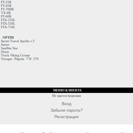
FT-25R
FT-65R
FT-70DR
VX-6R
FT-60R
FTA-250L
FTA-550L
FTA-750L
OPTIM
Sprint
Travel
Apollo v.3
Junior
Satellite
Star
Orion
Truck
Viking
Corsair
Voyager
Pilgrim
778
270
МЕНЮ КЛИЕНТА
Не зарегистрирован
Вход
Забыли пароль?
Регистрация