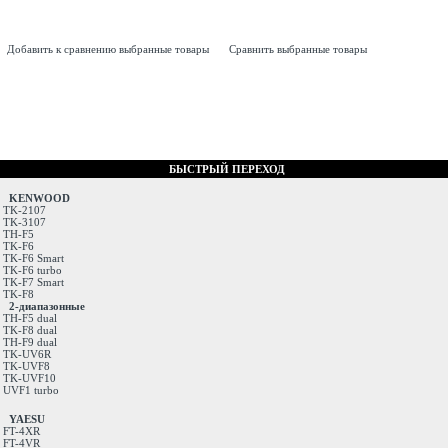
Добавить к сравнению выбранные товары
Сравнить выбранные товары
БЫСТРЫЙ ПЕРЕХОД
KENWOOD
TK-2107
TK-3107
TH-F5
TK-F6
TK-F6 Smart
TK-F6 turbo
TK-F7 Smart
TK-F8
2-диапазонные
TH-F5 dual
TK-F8 dual
TH-F9 dual
TK-UV6R
TK-UVF8
TK-UVF10
UVF1 turbo
YAESU
FT-4XR
FT-4VR