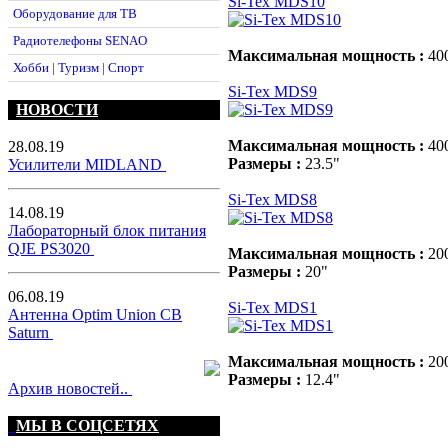
Si-Tex MDS10
Оборудование для ТВ
Радиотелефоны SENAO
Максимальная мощность :
40
Хобби | Туризм | Спорт
Si-Tex MDS9
НОВОСТИ
Максимальная мощность :
40
28.08.19
Размеры :
23.5"
Усилители MIDLAND
Si-Tex MDS8
14.08.19
Лабораторный блок питания
QJE PS3020
Максимальная мощность :
20
Размеры :
20"
06.08.19
Si-Tex MDS1
Антенна Optim Union CB
Saturn
Максимальная мощность :
20
Размеры :
12.4"
Архив новостей..
МЫ В СОЦСЕТЯХ