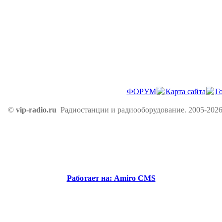
ФОРУМ
Карта сайта
Г
©
vip-radio.ru
Радиостанции и радиооборудование. 2005-2026
Работает на: Amiro CMS