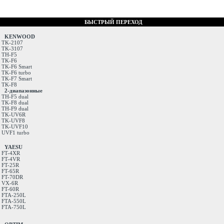
БЫСТРЫЙ ПЕРЕХОД
KENWOOD
TK-2107
TK-3107
TH-F5
TK-F6
TK-F6 Smart
TK-F6 turbo
TK-F7 Smart
TK-F8
2-диапазонные
TH-F5 dual
TK-F8 dual
TH-F9 dual
TK-UV6R
TK-UVF8
TK-UVF10
UVF1 turbo
YAESU
FT-4XR
FT-4VR
FT-25R
FT-65R
FT-70DR
VX-6R
FT-60R
FTA-250L
FTA-550L
FTA-750L