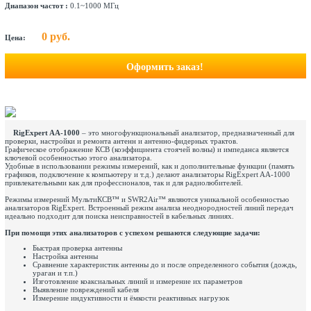
Диапазон частот :
0.1~1000 МГц
0 руб.
Цена:
Оформить заказ!
RigExpert AA-1000
– это многофункциональный анализатор, предназначенный для
проверки, настройки и ремонта антенн и антенно-фидерных трактов.
Графическое отображение КСВ (коэффициента стоячей волны) и импеданса является
ключевой особенностью этого анализатора.
Удобные в использовании режимы измерений, как и дополнительные функции (память
графиков, подключение к компьютеру и т.д.) делают анализаторы RigExpert AA-1000
привлекательными как для профессионалов, так и для радиолюбителей.
Режимы измерений МультиКСВ™ и SWR2Air™ являются уникальной особенностью
анализаторов RigExpert. Встроенный режим анализа неоднородностей линий передач
идеально подходит для поиска неисправностей в кабельных линиях.
При помощи этих анализаторов с успехом решаются следующие задачи:
Быстрая проверка антенны
Настройка антенны
Сравнение характеристик антенны до и после определенного события (дождь,
ураган и т.п.)
Изготовление коаксиальных линий и измерение их параметров
Выявление повреждений кабеля
Измерение индуктивности и ёмкости реактивных нагрузок