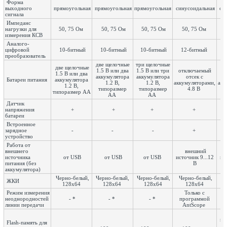
Форма
выходного
прямоугольная
прямоугольная
прямоугольная
синусоидальная
си
сигнала
Импеданс
25
нагрузки для
50, 75 Ом
50, 75 Ом
50, 75 Ом
50, 75 Ом
измерения КСВ
Аналого-
цифровой
10-битный
10-битный
10-битный
12-битный
преобразователь
две щелочные
три щелочные
две щелочные
1.5 В или два
1.5 В или три
отключаемый
о
1.5 В или два
аккумулятора
аккумулятора
отсек с
Батареи питания
аккумулятора
1.2 В,
1.2 В,
аккумуляторами,
акк
1.2 В,
типоразмер
типоразмер
4.8 В
типоразмер AA
AA
AA
Датчик
напряжения
+
+
+
+
батареи
Встроенное
зарядное
-
-
-
+
устройство
Работа от
внешнего
внешний
источника
от USB
от USB
от USB
источник 9...12
ис
питания (без
В
аккумулятора)
Черно-белый,
Черно-белый,
Черно-белый,
Черно-белый,
Че
ЖКИ
128x64
128x64
128x64
128x64
Режим измерения
Только с
неоднородностей
- *
- *
- *
программой
В
линии передачи
AntScope
9
гр
Flash-память для
КС