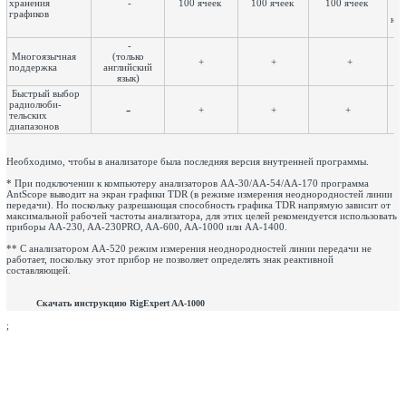
хранения
-
100 ячеек
100 ячеек
100 ячеек
д
графиков
нео
ли
-
Многоязычная
(только
+
+
+
поддержка
английский
язык)
Быстрый выбор
радиолюби-
-
+
+
+
тельских
диапазонов
Необходимо, чтобы в анализаторе была последняя версия внутренней программы.
* При подключении к компьютеру анализаторов AA-30/AA-54/AA-170 программа
AntScope выводит на экран графики TDR (в режиме измерения неоднородностей линии
передачи). Но поскольку разрешающая способность графика TDR напрямую зависит от
максимальной рабочей частоты анализатора, для этих целей рекомендуется использовать
приборы AA-230, AA-230PRO, AA-600, AA-1000 или AA-1400.
** С анализатором AA-520 режим измерения неоднородностей линии передачи не
работает, поскольку этот прибор не позволяет определять знак реактивной
составляющей.
Скачать инструкцию RigExpert AA-1000
;