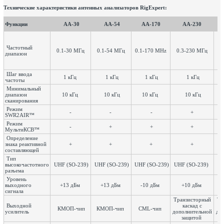
Технические характеристики антенных анализаторов RigExpert:
Функции
AA-30
AA-54
AA-170
AA-230
A
Частотный
0.1-30 МГц
0.1-54 МГц
0.1-170 MHz
0.3-230 МГц
0
диапазон
Шаг ввода
1 кГц
1 кГц
1 кГц
1 кГц
частоты
Минимальный
диапазон
10 кГц
10 кГц
10 кГц
10 кГц
сканирования
Режим
-
-
-
+
SWR2AIR™
Режим
-
+
+
+
МультиКСВ™
Определение
знака реактивной
+
+
+
+
составляющей
Тип
высокочастотного
UHF (SO-239)
UHF (SO-239)
UHF (SO-239)
UHF (SO-239)
UH
разъема
Уровень
выходного
+13 дБм
+13 дБм
-10 дБм
+10 дБм
сигнала
Транзисторный
Тр
Выходной
каскад с
КМОП-чип
КМОП-чип
CML-чип
усилитель
дополнительной
до
защитой