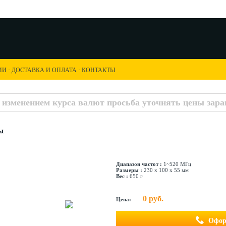
ИИ
·
ДОСТАВКА И ОПЛАТА
·
КОНТАКТЫ
с изменением курса валют просьба уточнять цены заран
ы
Диапазон частот :
1~520 МГц
Размеры :
230 х 100 х 55 мм
Вес :
650 г
0 руб.
Цена:
Офор