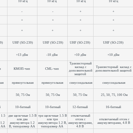
10 кГц
10 кГц
10 кГц
10 кГц
-
-
+
+
+
+
+
+
+
+
+
+
9)
UHF (SO-239)
UHF (SO-239)
UHF (SO-239)
UHF (SO-239)
+13 дБм
-10 дБм
+10 дБм
+10 дБм
Транзисторный
каскад с
Транзисторный каскад с
п
КМОП-чип
CML-чип
дополнительной
дополнительной защитой
защитой
ная
прямоугольная
прямоугольная
синусоидальная
синусоидальная
50, 75 Ом
50, 75 Ом
50, 75 Ом
25, 50, 75, 100 Ом
й
10-битный
10-битный
12-битный
16-битный
 1.5
две щелочные 1.5 В
три щелочные 1.5 В
отключаемый
или два
или три
отсек с
отключаемый отсек с
 1.2
аккумулятора 1.2
аккумулятора 1.2 В,
аккумуляторами,
аккумуляторами, 4.8 В
р AA
В, типоразмер AA
типоразмер AA
4.8 В