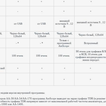
+
+
+
+
-
-
+
+
внешний
внешний источник 9...12
от USB
от USB
источник 9...12
В
В
й,
Черно-белый,
Черно-белый,
Черно-белый,
Черно-белый, 128x64
128x64
128x64
128x64
Только с
- *
- *
программой
Встроенный
AntScope
90 ячеек для графиков R/
и КСВ; 10 ячеек для
100 ячеек
100 ячеек
100 ячеек
графиков неоднородности
линии передач
ский
+
+
+
+
+
+
+
+
следняя версия внутренней программы.
торов AA-30/AA-54/AA-170 программа AntScope выводит на экран графики TDR (в режиме
собность графика TDR напрямую зависит от максимальной рабочей частоты анализатора, для
-1000 или AA-1400.