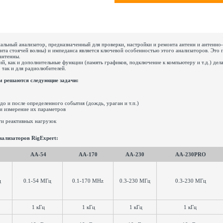
льный анализатор, предназначенный для проверки, настройки и ремонта антенн и антенно
та стоячей волны) и импеданса является ключевой особенностью этого анализаторов. Это 
антенны.
й, как и дополнительные функции (память графиков, подключение к компьютеру и т.д.) дел
 так и для радиолюбителей.
м решаются следующие задачи:
до и после определенного события (дождь, ураган и т.п.)
 и измерение их параметров
ти реактивных нагрузок
нализаторов RigExpert:
AA-54
AA-170
AA-230
AA-230PRO
ц
0.1-54 МГц
0.1-170 MHz
0.3-230 МГц
0.3-230 МГц
1 кГц
1 кГц
1 кГц
1 кГц