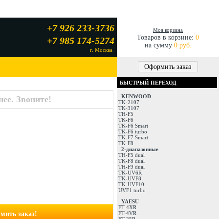
+7 926 233-3736
Моя корзина
Товаров в корзине:
0
+7 985 174-5274
на сумму
0 руб.
г. Москва
Оформить заказ
БЫСТРЫЙ ПЕРЕХОД
KENWOOD
ее. Звоните!
TK-2107
TK-3107
TH-F5
TK-F6
TK-F6 Smart
TK-F6 turbo
TK-F7 Smart
TK-F8
2-диапазонные
TH-F5 dual
TK-F8 dual
TH-F9 dual
TK-UV6R
TK-UVF8
TK-UVF10
UVF1 turbo
YAESU
FT-4XR
мить заказ!
FT-4VR