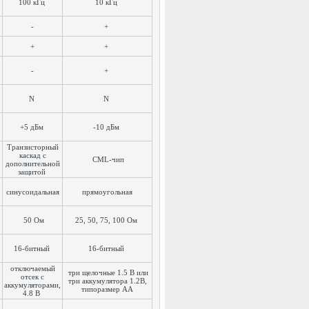
100 кГц
10 кГц
-
+
+
+
-
+
N
N
+5 дБм
-10 дБм
Транзисторный
каскад с
CML-чип
дополнительной
защитой
синусоидальная
прямоугольная
50 Ом
25, 50, 75, 100 Ом
16-битный
16-битный
отключаемый
три щелочные 1.5 В или
отсек с
три аккумулятора 1.2В,
аккумуляторами,
типоразмер AA
4.8 В