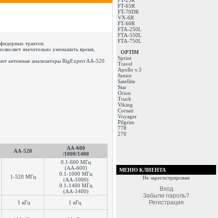
FT-25R
FT-65R
FT-70DR
VX-6R
FT-60R
FTA-250L
FTA-550L
FTA-750L
-фидерных трактов.
позволяет значительно уменьшить время,
OPTIM
Sprint
ают антенные анализаторы RigExpert AA-520
Travel
Apollo v.3
Junior
Satellite
Star
Orion
Truck
Viking
Corsair
Voyager
Pilgrim
778
270
AA-600
AA-520
/
1000
/
1400
0.1-600 МГц
(AA-600)
МЕНЮ КЛИЕНТА
0.1-1000 МГц
1-520 МГц
Не зарегистрирован
(AA-1000)
0.1-1400 МГц
Вход
(AA-1400)
Забыли пароль?
Регистрация
1 кГц
1 кГц