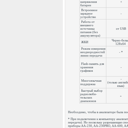
напряжения
+
батареи
Встроенное
зарядное
-
устройство
Работа от
внешнего
источника
от USB
питания (без
аккумулятора)
Черно-белы
ЖКИ
128x64
Режим измерения
неоднородностей
- *
линии передачи
Flash-память для
хранения
-
графиков
-
Многоязычная
(только англий
поддержка
язык)
Быстрый выбор
радиолюби-
-
тельских
диапазонов
Необходимо, чтобы в анализаторе была по
* При подключении к компьютеру анализа
передачи). Но поскольку разрешающая спо
приборы AA-230, AA-230PRO, AA-600, AA