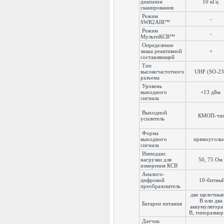
диапазон
10 кГц
сканирования
Режим
-
SWR2AIR™
Режим
-
МультиКСВ™
Определение
знака реактивной
+
составляющей
Тип
высокочастотного
UHF (SO-23
разъема
Уровень
выходного
+13 дБм
сигнала
Выходной
КМОП-чи
усилитель
Форма
выходного
прямоуголь
сигнала
Импеданс
нагрузки для
50, 75 Ом
измерения КСВ
Аналого-
цифровой
10-битны
преобразователь
две щелочные
В или два
Батареи питания
аккумулятора
В, типоразме
Датчик