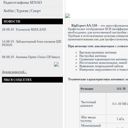
Радиотелефоны SENAO
Хобби | Туризм | Спорт
НОВОСТИ
RigExpert AA-520
– это многофункциона
Графическое отображение КСВ (коэффициен
28.08.19
Усилители MIDLAND
необходимое для качественной настройки 
Удобные в использовании режимы измерени
привлекательными как для профессионалов,
14.08.19
Лабораторный блок питания QJE
PS3020
При помощи этих анализаторов с успехо
Быстрая проверка антенны
Настройка антенны
06.08.19
Антенна Optim Union CB Saturn
Сравнение характеристик антенны 
Изготовление коаксиальных линий
Выявление повреждений кабеля
Измерение индуктивности и ёмкос
Архив новостей..
Технические характеристики антенных а
МЫ В СОЦСЕТЯХ
Функции
AA-30
Частотный
0.1-30 МГ
диапазон
Шаг ввода
1 кГц
частоты
Минимальный