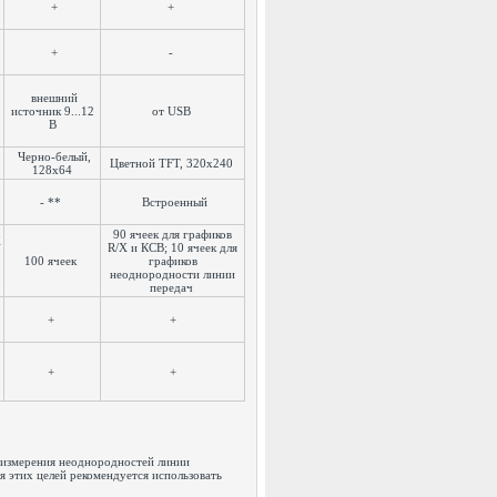
+
+
+
-
внешний
источник 9...12
от USB
В
Черно-белый,
Цветной TFT, 320x240
128x64
- **
Встроенный
90 ячеек для графиков
X
R/X и КСВ; 10 ячеек для
100 ячеек
графиков
неоднородности линии
передач
+
+
+
+
 измерения неоднородностей линии
 этих целей рекомендуется использовать