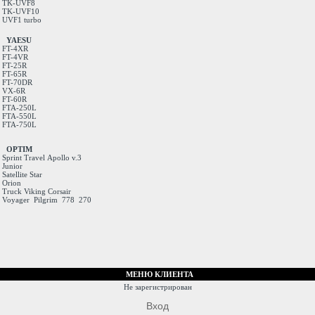
TK-UVF8
TK-UVF10
UVF1 turbo
YAESU
FT-4XR
FT-4VR
FT-25R
FT-65R
FT-70DR
VX-6R
FT-60R
FTA-250L
FTA-550L
FTA-750L
OPTIM
Sprint
Travel
Apollo v.3
Junior
Satellite
Star
Orion
Truck
Viking
Corsair
Voyager
Pilgrim
778
270
МЕНЮ КЛИЕНТА
Не зарегистрирован
Вход