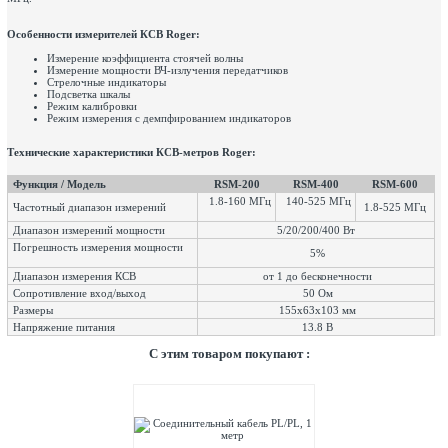
Особенности измерителей КСВ Roger:
Измерение коэффициента стоячей волны
Измерение мощности ВЧ-излучения передатчиков
Стрелочные индикаторы
Подсветка шкалы
Режим калибровки
Режим измерения с демпфированием индикаторов
Технические характеристики КСВ-метров Roger:
Функция / Модель
RSM-200
RSM-400
RSM-600
1.8-160 МГц
140-525 МГц
Частотный диапазон измерений
1.8-525 МГц
Диапазон измерений мощности
5/20/200/400 Вт
Погрешность измерения мощности
5%
Диапазон измерения КСВ
от 1 до бесконечности
Сопротивление вход/выход
50 Ом
Размеры
155х63х103 мм
Напряжение питания
13.8 В
C этим товаром покупают :