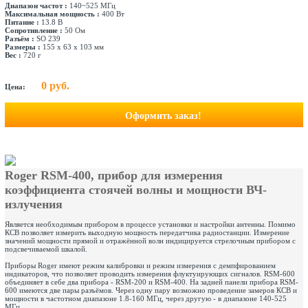
Диапазон частот :
140~525 МГц
Максимальная мощность :
400 Вт
Питание :
13.8 В
Сопротивление :
50 Ом
Разъём :
SO 239
Размеры :
155 х 63 х 103 мм
Вес :
720 г
0 руб.
Цена:
Оформить заказ!
Roger RSM-400
, прибор для измерения
коэффициента стоячей волны и мощности ВЧ-
излучения
Является необходимым прибором в процессе установки и настройки антенны. Помимо
КСВ позволяет измерить выходную мощность передатчика радиостанции. Измерение
значений мощности прямой и отражённой волн индицируется стрелочным прибором с
подсвечиваемой шкалой.
Приборы Roger имеют режим калибровки и режим измерения с демпфированием
индикаторов, что позволяет проводить измерения флуктуирующих сигналов. RSM-600
объединяет в себе два прибора - RSM-200 и RSM-400. На задней панели прибора RSM-
600 имеются две пары разъёмов. Через одну пару возможно проведение замеров КСВ и
мощности в частотном диапазоне 1.8-160 МГц, через другую - в диапазоне 140-525
МГц.