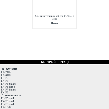
Соединительный кабель PL/PL, 1
метр
Цена:
БЫСТРЫЙ ПЕРЕХОД
KENWOOD
TK-2107
TK-3107
TH-F5
TK-F6
TK-F6 Smart
TK-F6 turbo
TK-F7 Smart
TK-F8
2-диапазонные
TH-F5 dual
TK-F8 dual
TH-F9 dual
TK-UV6R