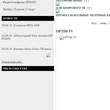
АВТОМОБИЛЬНЫЕ
[ 0 ]
Радиотелефоны SENAO
ДЛЯ ЦИФРОВОГО ТВ
[ 0 ]
Хобби | Туризм | Спорт
ПРОФЕССИОНАЛЬНЫЕ АНТЕННЫЕ К
НОВОСТИ
Вид:
сетка
|
с
28.08.19
Усилители MIDLAND
OPTIM TV
14.08.19
Лабораторный блок питания QJE
PS3020
06.08.19
Антенна Optim Union CB Saturn
Архив новостей..
МЫ В СОЦСЕТЯХ