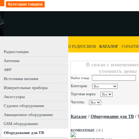
Категории товаров
КАТАЛОГ
О РАДИОСВЯЗИ
·
·
ГАРАНТИ
Радиостанции
Антенны
В связи с изменение
АФУ
уточнять цены 
Найти товар
Источники питания
Категория:
Измерительные приборы
Торговая марка:
Аксессуары
Частоты:
Судовое оборудование
Авиационное оборудование
Каталог
/
Оборудование для ТВ
/
GSM оборудование
КОМНАТНЫЕ
[ 0 ]
Оборудование для ТВ