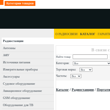
Категории товаров
КАТАЛОГ
О РАДИОСВЯЗИ
·
·
ГАРАНТ
Радиостанции
Антенны
В связи 
АФУ
Найти товар
Источники питания
Категория:
Измерительные приборы
Торговая марка:
Частоты:
Аксессуары
Судовое оборудование
Каталог
/
Радиостанции
/
Портат
Авиационное оборудование
GSM оборудование
Оборудование для ТВ