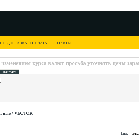
ИИ
·
ДОСТАВКА И ОПЛАТА
·
КОНТАКТЫ
с изменением курса валют просьба уточнять цены заран
ивные
/
VECTOR
Вид:
сетк