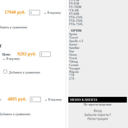
FT-25R
FT-65R
FT-70DR
VX-6R
17940 руб.
→
В корзину
FT-60R
FTA-250L
FTA-550L
FTA-750L
бавить к сравнению
OPTIM
Sprint
Travel
Apollo v.3
Junior
T
Satellite
Star
9292 руб.
Цена:
Orion
Truck
→
В корзину
Viking
Corsair
Voyager
Pilgrim
Добавить к сравнению
778
270
4895 руб.
:
→
В корзину
МЕНЮ КЛИЕНТА
Не зарегистрирован
Вход
Добавить к сравнению
Забыли пароль?
Регистрация