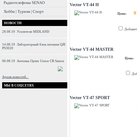
Радиотелефоны SENAO
Vector VT-44 H
Хобби | Туризм | Спорт
9
Цена:
НОВОСТИ
Добавит
28.08.19
Усилители MIDLAND
14.08.19
Лабораторный блок питания QJE
PS3020
Vector VT-44 MASTER
Цена:
06.08.19
Антенна Optim Union CB Saturn
Доб
Архив новостей..
МЫ В СОЦСЕТЯХ
Vector VT-47 SPORT