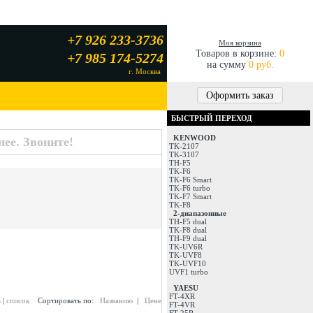
+7 926 233-3736
Моя корзина
Товаров в корзине:
0
+7 985 174-5274
на сумму
0 руб.
г. Москва
Оформить заказ
БЫСТРЫЙ ПЕРЕХОД
KENWOOD
ее. Звоните!
TK-2107
TK-3107
TH-F5
TK-F6
TK-F6 Smart
TK-F6 turbo
TK-F7 Smart
TK-F8
2-диапазонные
TH-F5 dual
TK-F8 dual
TH-F9 dual
TK-UV6R
TK-UVF8
TK-UVF10
UVF1 turbo
YAESU
FT-4XR
а
|
список
Сортировать по:
Названию
|
Цене
FT-4VR