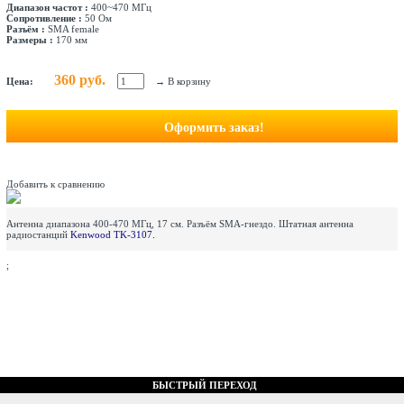
Диапазон частот :
400~470 МГц
Сопротивление :
50 Ом
Разъём :
SMA female
Размеры :
170 мм
360 руб.
Цена:
→
В корзину
Оформить заказ!
Добавить к сравнению
Антенна диапазона 400-470 МГц, 17 см. Разъём SMA-гнездо. Штатная антенна
радиостанций
Kenwood TK-3107.
;
БЫСТРЫЙ ПЕРЕХОД