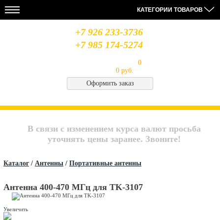
КАТЕГОРИИ ТОВАРОВ
+7 926 233-3736
+7 985 174-5274
Моя корзина
Товаров в корзине:
0
на сумму
0 руб.
Оформить заказ
НОВОСТИ
28.08.19
14.08.19
06.08.19
МЫ
Усилители
Лабораторный
Антенна
В
MIDLAND
блок
Optim
СОЦСЕТЯХ
В связи с изменением курса валют просьба
питания
Union
QJE
CB
Архив
уточнять цены заранее. Звоните!
PS3020
Saturn
новостей..
Каталог
/
Антенны
/
Портативные антенны
Антенна 400-470 МГц для TK-3107
Увеличить