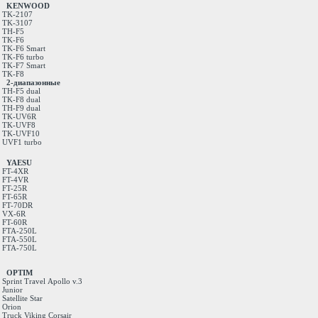
KENWOOD
TK-2107
TK-3107
TH-F5
TK-F6
TK-F6 Smart
TK-F6 turbo
TK-F7 Smart
TK-F8
2-диапазонные
TH-F5 dual
TK-F8 dual
TH-F9 dual
TK-UV6R
TK-UVF8
TK-UVF10
UVF1 turbo
YAESU
FT-4XR
FT-4VR
FT-25R
FT-65R
FT-70DR
VX-6R
FT-60R
FTA-250L
FTA-550L
FTA-750L
OPTIM
Sprint
Travel
Apollo v.3
Junior
Satellite
Star
Orion
Truck
Viking
Corsair