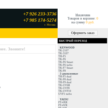
+7 926 233-3736
Моя корзина
Товаров в корзине:
0
+7 985 174-5274
на сумму
0 руб.
г. Москва
Оформить заказ
БЫСТРЫЙ ПЕРЕХОД
KENWOOD
ее. Звоните!
TK-2107
TK-3107
TH-F5
TK-F6
TK-F6 Smart
TK-F6 turbo
TK-F7 Smart
TK-F8
2-диапазонные
TH-F5 dual
TK-F8 dual
TH-F9 dual
TK-UV6R
м
TK-UVF8
TK-UVF10
UVF1 turbo
YAESU
FT-4XR
FT-4VR