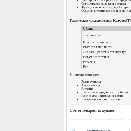
Таймер работы в режиме передачи
Сигнализатор разрядки батареи
Функция экономии заряда батарей
Съёмная антенна (возможность по
Технические характеристики Kenwood T
Общие
Диапазон частот
Количество каналов
Выходная мощность
Диапазон рабочих температ
Источник питания
Размеры
Вес
В комплект входят:
Радиостанция
Аккумулятор
Антенна
Настольное зарядное устройство
Клипса для ношения на ремне
Инструкция по эксплуатации
C этим товаром покупают :