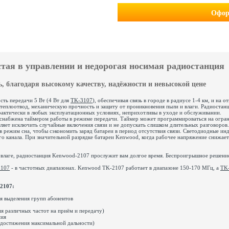
Офор
тая в управлении и недорогая носимая радиостанция
, благодаря высокому качеству, надёжности и невысокой цене
ть передачи 5 Вт (4 Вт для
TK-3107
), обеспечивая связь в городе в радиусе 1-4 км, и н
теплоотвод, механическую прочность и защиту от проникновения пыли и влаги. Радиоста
практически в любых эксплуатационных условиях, неприхотливы в уходе и обслуживании.
набжена таймером работы в режиме передачи. Таймер может программироваться на ограни
оляет исключить случайные включения связи и не допускать слишком длительных разговоро
 режим сна, чтобы сэкономить заряд батареи в период отсутствия связи. Светодиодные инд
го канала. При значительной разрядке батареи Kenwood, когда рабочее напряжение снижает
 влаге, радиостанция Kenwood-2107 прослужит вам долгое время. Беспроигрышное решение
3107
- в частотных диапазонах. Kenwood TK-2107 работает в диапазоне 150-170 МГц, а
TK
2107:
я выделения групп абонентов
ия различных частот на приём и передачу)
ния
достижения максимальной дальности)