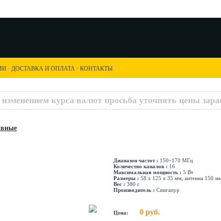
ИИ
·
ДОСТАВКА И ОПЛАТА
·
КОНТАКТЫ
с изменением курса валют просьба уточнять цены заран
ивные
Диапазон частот :
150~170 МГц
Количество каналов :
16
Максимальная мощность :
5 Вт
Размеры :
58 x 125 x 35 мм, антенна 150 м
Вес :
380 г
Производитель :
Сингапур
0 руб.
Цена: