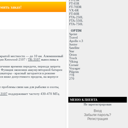
FT-25R
FT-65R
мить заказ!
FT-70DR
VX-6R
FT-60R
FTA-250L
FTA-550L
FTA-750L
OPTIM
Sprint
Travel
Apollo v.3
Junior
Satellite
Star
Orion
а открытой местности — до 10 км. Алюминиевый
Truck
нции Kenwood-2107 /
TK-3107
выносливы в
Viking
Corsair
чение времени передачи, периода запрета
Voyager
в. Функция экономии аккумуляторной батареи
Pilgrim
икаторы - красный загорается в режиме
778
ся ниже допустимого предела, на корпусе
270
 проблемы связи как для рыбалки и охоты,
-3107
поддерживает частоту 430-470 МГц.
МЕНЮ КЛИЕНТА
Не зарегистрирован
Вход
Забыли пароль?
Регистрация