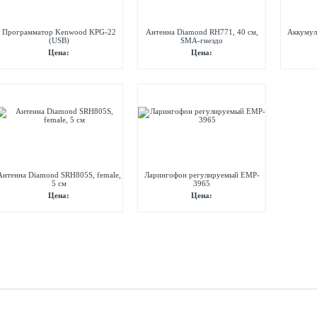
Программатор Kenwood KPG-22
Антенна Diamond RH771, 40 см,
Аккумул
(USB)
SMA-гнездо
Цена:
Цена:
Антенна Diamond SRH805S, female,
Ларингофон регулируемый EMP-
5 см
3965
Цена:
Цена: