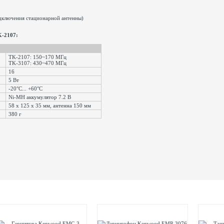
дключения стационарной антенны)
K-2107:
TK-2107: 150~170 МГц
TK-3107: 430~470 МГц
16
5 Вт
ур
-20°С... +60°С
Ni-MH аккумулятор 7.2 В
58 x 125 x 35 мм, антенна 150 мм
380 г