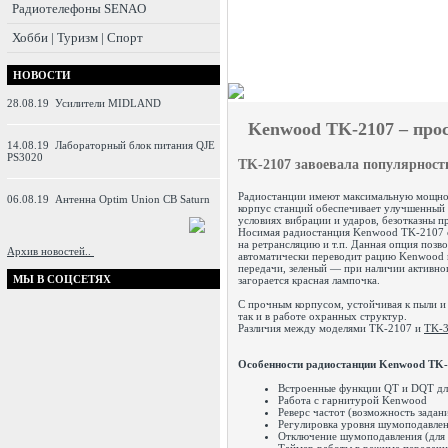
Радиотелефоны SENAO
Хобби | Туризм | Спорт
НОВОСТИ
28.08.19
Усилители MIDLAND
Kenwood TK-2107 – прос
14.08.19
Лабораторный блок питания QJE
PS3020
TK-2107 завоевала популярность
Радиостанции имеют максимальную мощнос
06.08.19
Антенна Optim Union CB Saturn
корпус станций обеспечивает улучшенный 
условиях вибрации и ударов, безотказны 
Носимая радиостанция Kenwood TK-2107 с
на ретрансляцию и т.п. Данная опция позв
Архив новостей..
автоматически переводит рацию Kenwood в
передачи, зеленый — при наличии активно
МЫ В СОЦСЕТЯХ
загорается красная лампочка.
С прочным корпусом, устойчивая к пыли и
так и в работе охранных структур.
Различия между моделями TK-2107 и
TK-
Особенности радиостанции Kenwood TK-
Встроенные функции QT и DQT дл
Работа с гарнитурой Kenwood
Реверс частот (возможность задан
Регулировка уровня шумоподавле
Отключение шумоподавления (для 