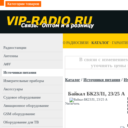
Категории товаров
КАТАЛОГ
О РАДИОСВЯЗИ
·
·
ГАРАНТИ
Радиостанции
Антенны
В связи с изменение
АФУ
уточнять цены 
Источники питания
Каталог
/
Источники питания
/
И
Измерительные приборы
Аксессуары
Байкал БК23Л1, 23/25 A
Судовое оборудование
Увеличить
Авиационное оборудование
GSM оборудование
Оборудование для ТВ