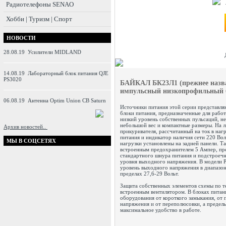
Радиотелефоны SENAO
Хобби | Туризм | Спорт
НОВОСТИ
28.08.19
Усилители MIDLAND
14.08.19
Лабораторный блок питания QJE
PS3020
БАЙКАЛ БК23Л1
(прежнее наз
импульсный низкопрофильный 
06.08.19
Антенна Optim Union CB Saturn
Источники питания этой серии представл
блоки питания, предназначенные для рабо
низкий уровень собственных пульсаций, н
небольшой вес и компактные размеры. На 
Архив новостей..
прикуривателя, рассчитанный на ток в наг
питания и индикатор наличия сети 220 Во
МЫ В СОЦСЕТЯХ
нагрузки установлены на задней панели. Т
встроенным предохранителем 5 Ампер, пр
стандартного шнура питания и подстроечн
уровня выходного напряжения. В модели 
уровень выходного напряжения в диапазоне
пределах 27,6-29 Вольт.
Защита собственных элементов схемы по 
встроенным вентилятором. В блоках пита
оборудования от короткого замыкания, от
напряжения и от переполюсовки, а предель
максимальное удобство в работе.