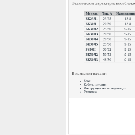
Технические характеристики блоко
Модель
Ток, А
Напряжение
БК23Л1
23/25
13.8
БК30Л1
20/30
13.8
БК30Л2
25/30
9-15
БК30Л3
20/30
9-15
БК30Л4
20/30
9-15
БК30Л5
25/30
9-15
PS30II
30/32
9-15
БК50Л2
50/52
9-15
БК50Л3
48/50
9-15
В комплект входит:
Блок
Кабель питания
Инструкция по эксплуатации
Упаковка
;