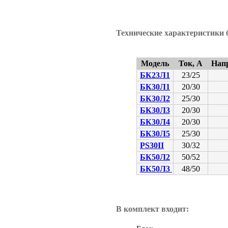
Технические характеристики 
Модель
Ток, А
Напр
БК23Л1
23/25
БК30Л1
20/30
БК30Л2
25/30
БК30Л3
20/30
БК30Л4
20/30
БК30Л5
25/30
PS30II
30/32
БК50Л2
50/52
БК50Л3
48/50
В комплект входит: