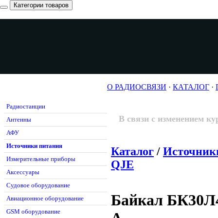
Категории товаров
О РАДИОСВЯЗИ
·
КАТАЛОГ
·
Радиостанции
В связи с изменением ку
Антенны
АФУ
Источники питания
Каталог
/
Источник
Измерительные приборы
QJE
Аксессуары
Судовое оборудование
Байкал БК30Л4
Авиационное оборудование
GSM оборудование