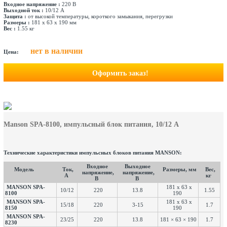
Входное напряжение :
220 В
Выходной ток :
10/12 А
Защита :
от высокой температуры, короткого замыкания, перегрузки
Размеры :
181 x 63 x 190 мм
Вес :
1.55 кг
нет в наличии
Цена:
Оформить заказ!
Manson SPA-8100
, импульсный блок питания, 10/12 A
Технические характеристики импульсных блоков питания MANSON:
Входное
Выходное
Модель
Ток,
Размеры, мм
Вес,
напряжение,
напряжение,
А
кг
В
В
MANSON SPA-
181 x 63 x
10/12
220
13.8
1.55
8100
190
MANSON SPA-
181 x 63 x
15/18
220
3-15
1.7
8150
190
MANSON SPA-
23/25
220
13.8
181 × 63 × 190
1.7
8230