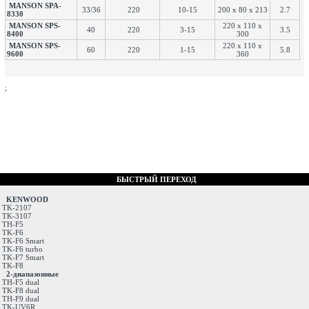
MANSON SPA-
33/36
220
10-15
200 х 80 х 213
2.7
8330
MANSON SPS-
220 х 110 х
40
220
3-15
3.5
8400
300
MANSON SPS-
220 х 110 х
60
220
1-15
5.8
9600
360
;
БЫСТРЫЙ ПЕРЕХОД
KENWOOD
TK-2107
TK-3107
TH-F5
TK-F6
TK-F6 Smart
TK-F6 turbo
TK-F7 Smart
TK-F8
2-диапазонные
TH-F5 dual
TK-F8 dual
TH-F9 dual
TK-UV6R