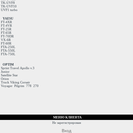
TK-UVF8
TK-UVF10
UVF1 turbo
YAESU
FT-4XR
FT-4VR
FT-25R
FT-65R
FT-70DR
VX-6R
FT-60R
FTA-250L
FTA-550L
FTA-750L
OPTIM
Sprint
Travel
Apollo v.3
Junior
Satellite
Star
Orion
Truck
Viking
Corsair
Voyager
Pilgrim
778
270
МЕНЮ КЛИЕНТА
Не зарегистрирован
Вход