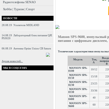
Радиотелефоны SENAO
Хобби | Туризм | Спорт
НОВОСТИ
28.08.19
Усилители MIDLAND
14.08.19
Лабораторный блок питания QJE
Manson SPS-9600
, импульсный р
PS3020
питания с цифровым дисплеем, 1
06.08.19
Антенна Optim Union CB Saturn
Технические характеристики импульсн
Вход
Модель
Ток,
напряж
Архив новостей..
А
В
МЫ В СОЦСЕТЯХ
MANSON SPA-
10/12
22
8100
MANSON SPA-
15/18
22
8150
MANSON SPA-
23/25
22
8230
MANSON SPA-
33/36
22
8330
MANSON SPS-
40
22
8400
MANSON SPS-
60
22
9600