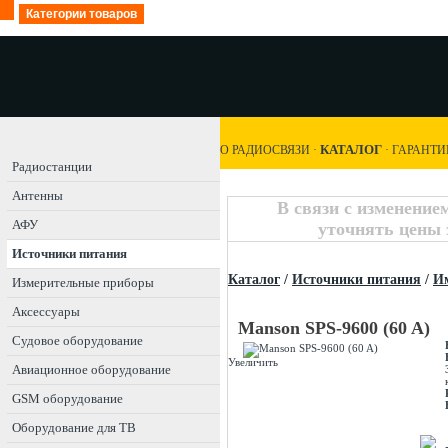
Категории товаров
КАТАЛОГ
О РАДИОСВЯЗИ
·
·
ГАРАНТИ
Радиостанции
Антенны
В связи с изменение
АФУ
уточнять цены 
Источники питания
Каталог
/
Источники питания
/
И
Измерительные приборы
Аксессуары
Manson SPS-9600 (60 A)
Судовое оборудование
Увеличить
Авиационное оборудование
GSM оборудование
Оборудование для ТВ