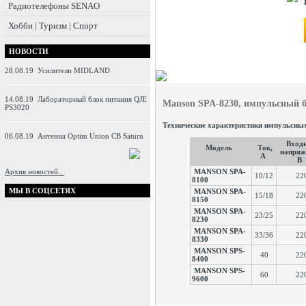
Радиотелефоны SENAO
Хобби | Туризм | Спорт
НОВОСТИ
28.08.19
Усилители MIDLAND
14.08.19
Лабораторный блок питания QJE
Manson SPA-8230
, импульсный б
PS3020
Технические характеристики импульсн
06.08.19
Антенна Optim Union CB Saturn
Вход
Модель
Ток,
напряж
А
В
Архив новостей..
MANSON SPA-
10/12
22
8100
МЫ В СОЦСЕТЯХ
MANSON SPA-
15/18
22
8150
MANSON SPA-
23/25
22
8230
MANSON SPA-
33/36
22
8330
MANSON SPS-
40
22
8400
MANSON SPS-
60
22
9600