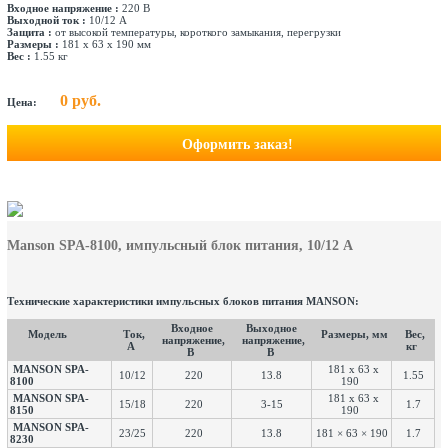
Входное напряжение :
220 В
Выходной ток :
10/12 А
Защита :
от высокой температуры, короткого замыкания, перегрузки
Размеры :
181 x 63 x 190 мм
Вес :
1.55 кг
0 руб.
Цена:
Оформить заказ!
Manson SPA-8100
, импульсный блок питания, 10/12 A
Технические характеристики импульсных блоков питания MANSON:
Входное
Выходное
Модель
Ток,
Размеры, мм
Вес,
напряжение,
напряжение,
А
кг
В
В
MANSON SPA-
181 x 63 x
10/12
220
13.8
1.55
8100
190
MANSON SPA-
181 x 63 x
15/18
220
3-15
1.7
8150
190
MANSON SPA-
23/25
220
13.8
181 × 63 × 190
1.7
8230