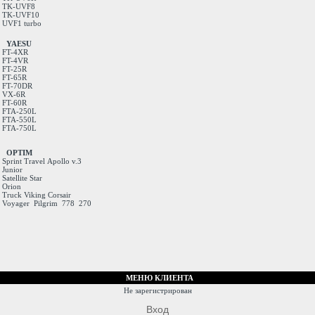
TK-UVF8
TK-UVF10
UVF1 turbo
YAESU
FT-4XR
FT-4VR
FT-25R
FT-65R
FT-70DR
VX-6R
FT-60R
FTA-250L
FTA-550L
FTA-750L
OPTIM
Sprint
Travel
Apollo v.3
Junior
Satellite
Star
Orion
Truck
Viking
Corsair
Voyager
Pilgrim
778
270
МЕНЮ КЛИЕНТА
Не зарегистрирован
Вход