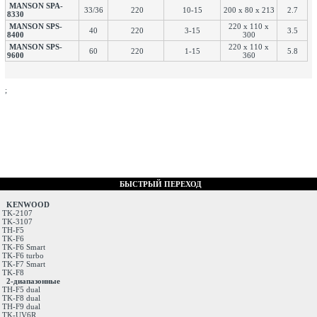
MANSON SPA-
33/36
220
10-15
200 х 80 х 213
2.7
8330
MANSON SPS-
220 х 110 х
40
220
3-15
3.5
8400
300
MANSON SPS-
220 х 110 х
60
220
1-15
5.8
9600
360
;
БЫСТРЫЙ ПЕРЕХОД
KENWOOD
TK-2107
TK-3107
TH-F5
TK-F6
TK-F6 Smart
TK-F6 turbo
TK-F7 Smart
TK-F8
2-диапазонные
TH-F5 dual
TK-F8 dual
TH-F9 dual
TK-UV6R