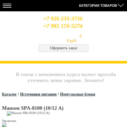
КАТЕГОРИИ ТОВАРОВ
+7 926 233-3736
+7 985 174-5274
Моя корзина
Товаров в корзине:
0
на сумму
0 руб.
Оформить заказ
НОВОСТИ
28.08.19
14.08.19
06.08.19
МЫ
Усилители
Лабораторный
Антенна
В
MIDLAND
блок
Optim
СОЦСЕТЯХ
В связи с изменением курса валют просьба
питания
Union
QJE
CB
Архив
уточнять цены заранее. Звоните!
PS3020
Saturn
новостей..
Каталог
/
Источники питания
/
Импульсные блоки
Manson SPA-8100 (10/12 A)
Увеличить