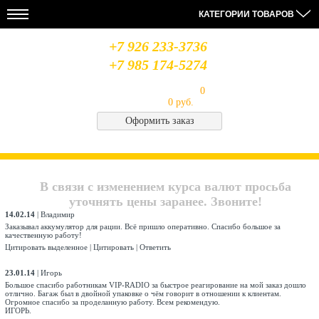
КАТЕГОРИИ ТОВАРОВ
+7 926 233-3736
+7 985 174-5274
Моя корзина
Товаров в корзине:
0
на сумму
0 руб.
Оформить заказ
НОВОСТИ
28.08.19
14.08.19
06.08.19
МЫ
Усилители
Лабораторный
Антенна
В
MIDLAND
блок
Optim
СОЦСЕТЯХ
В связи с изменением курса валют просьба
питания
Union
QJE
CB
Архив
уточнять цены заранее. Звоните!
PS3020
Saturn
новостей..
14.02.14
|
Владимир
Заказывал аккумулятор для рации. Всё пришло оперативно. Спасибо большое за
качественную работу!
Цитировать выделенное
|
Цитировать
|
Ответить
23.01.14
|
Игорь
Большое спасибо работникам VIP-RADIO за быстрое реагирование на мой заказ дошло
отлично. Багаж был в двойной упаковке о чём говорит в отношении к клиентам.
Огромное спасибо за проделанную работу. Всем рекомендую.
ИГОРЬ.