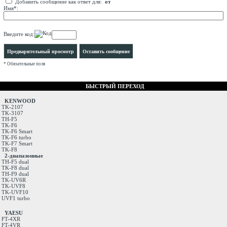
Добавить сообщение как ответ для:
от
Имя*:
Введите код:
* Обязательные поля
БЫСТРЫЙ ПЕРЕХОД
KENWOOD
TK-2107
TK-3107
TH-F5
TK-F6
TK-F6 Smart
TK-F6 turbo
TK-F7 Smart
TK-F8
2-диапазонные
TH-F5 dual
TK-F8 dual
TH-F9 dual
TK-UV6R
TK-UVF8
TK-UVF10
UVF1 turbo
YAESU
FT-4XR
FT-4VR