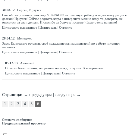
30.08.12
|
Сергей, Иркутск
Спасибо огромное коллективу VIP-RADIO за отличную работу и за доставку рации в
далёкий Иркутск! Сейчас редкость когда в интеренете можно кому-то доверять, не
опасаться за свои деньги. И спасибо за бонус к посылке ) Было очень приятно!
Цитировать выделенное
|
Цитировать
|
Ответить
20.04.12
|
Менеджер
Здесь Вы можете оставить своё пожелание или комментарий по работе интернет-
магазина
Цитировать выделенное
|
Цитировать
|
Ответить
05.12.13
|
Анатолий
Оплатил блок питания, отправили посылку, получил. Все нормально.
Цитировать выделенное
|
Цитировать
|
Ответить
Страница:
←
предыдущая
|
следующая →
1
2
3
4
5
6
Оставить сообщение
Предварительный просмотр