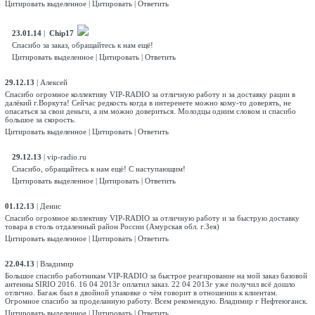
Цитировать выделенное
|
Цитировать
|
Ответить
23.01.14
|
Chip17
Спасибо за заказ, обращайтесь к нам ещё!
Цитировать выделенное
|
Цитировать
|
Ответить
29.12.13
|
Алексей
Спасибо огромное коллективу VIP-RADIO за отличную работу и за доставку рации в
далёкий г.Воркута! Сейчас редкость когда в интеренете можно кому-то доверять, не
опасаться за свои деньги, а им можно довериться. Молодцы одним словом и спасибо
большое за скорость.
Цитировать выделенное
|
Цитировать
|
Ответить
29.12.13
|
vip-radio.ru
Спасибо, обращайтесь к нам ещё! С наступающим!
Цитировать выделенное
|
Цитировать
|
Ответить
01.12.13
|
Денис
Спасибо огромное коллективу VIP-RADIO за отличную работу и за быструю доставку
товара в столь отдаленный район России (Амурская обл. г.Зея)
Цитировать выделенное
|
Цитировать
|
Ответить
22.04.13
|
Владимир
Большое спасибо работникам VIP-RADIO за быстрое реагирование на мой заказ базовой
антенны SIRIO 2016. 16 04 2013г оплатил заказ. 22 04 2013г уже получил всё дошло
отлично. Багаж был в двойной упаковке о чём говорит в отношении к клиентам.
Огромное спасибо за проделанную работу. Всем рекомендую. Владимир г Нефтеюганск.
Цитировать выделенное
|
Цитировать
|
Ответить