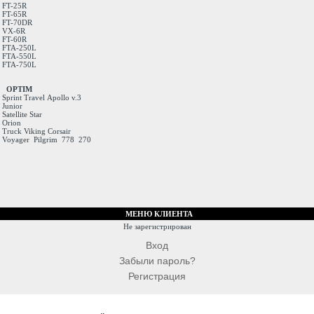
FT-25R
FT-65R
FT-70DR
VX-6R
FT-60R
FTA-250L
FTA-550L
FTA-750L
OPTIM
Sprint
Travel
Apollo v.3
Junior
Satellite
Star
Orion
Truck
Viking
Corsair
Voyager
Pilgrim
778
270
МЕНЮ КЛИЕНТА
Не зарегистрирован
Вход
Забыли пароль?
Регистрация