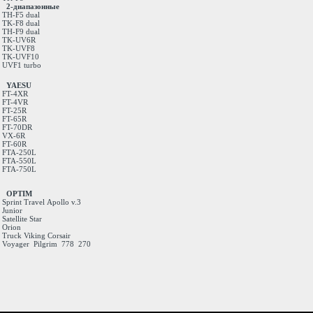
2-диапазонные
TH-F5 dual
TK-F8 dual
TH-F9 dual
TK-UV6R
TK-UVF8
TK-UVF10
UVF1 turbo
YAESU
FT-4XR
FT-4VR
FT-25R
FT-65R
FT-70DR
VX-6R
FT-60R
FTA-250L
FTA-550L
FTA-750L
OPTIM
Sprint
Travel
Apollo v.3
Junior
Satellite
Star
Orion
Truck
Viking
Corsair
Voyager
Pilgrim
778
270