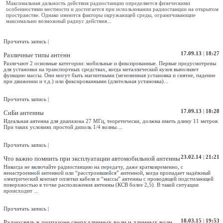
Максимальная дальность действия радиостанции определяется физическими
особенностями местности и достигается при использовании радиостанции на открытом
пространстве. Однако имеются факторы окружающей среды, ограничивающие
максимально возможный радиус действия...
Прочитать запись
|
17.09.13
|
18:27
Различные типы антенн
Различают 2 основные категории: мобильные и фиксированные. Первые предусмотрены
для установки на транспортных средствах, когда металлический кузов выполняет
функцию массы. Они могут быть магнитными (мгновенная установка и снятие, падение
при движении и т.д.) или фиксированными (длительная установка)...
Прочитать запись
|
17.09.13
|
18:28
СиБи антенны
Идеальная антенна для диапазона 27 МГц, теоретически, должна иметь длину 11 метров.
При таких условиях простой диполь 1/4 волны ...
Прочитать запись
|
23.02.14
|
21:21
Что важно помнить при эксплуатации автомобильной антенны
Никогда не включайте радиостанцию на передачу, даже кратковременно, с
ненастроенной антенной или “расстроившейся” антенной, когда пропадает надёжный
электрический контакт оплетки кабеля и “массы” антенны с проводящей подстилающей
поверхностью в точке расположения антенны (КСВ более 2,5). В такой ситуации
происходит ...
Прочитать запись
|
18.03.15
|
19:53
Радиосвязь в диапазоне сверхдлинных волн и длинных волн