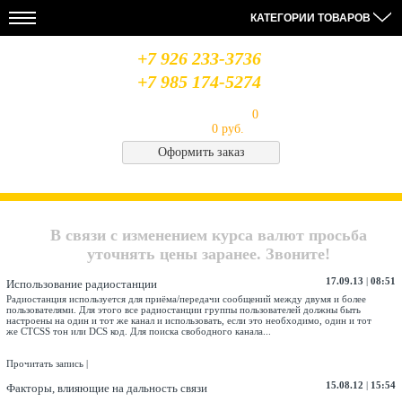
КАТЕГОРИИ ТОВАРОВ
+7 926 233-3736
+7 985 174-5274
Моя корзина
Товаров в корзине:
0
на сумму
0 руб.
Оформить заказ
НОВОСТИ
28.08.19
14.08.19
06.08.19
МЫ
Усилители
Лабораторный
Антенна
В
MIDLAND
блок
Optim
СОЦСЕТЯХ
В связи с изменением курса валют просьба
питания
Union
QJE
CB
Архив
уточнять цены заранее. Звоните!
PS3020
Saturn
новостей..
17.09.13
|
08:51
Использование радиостанции
Радиостанция используется для приёма/передачи сообщений между двумя и более
пользователями. Для этого все радиостанции группы пользователей должны быть
настроены на один и тот же канал и использовать, если это необходимо, один и тот
же
CTCSS
тон или
DCS
код. Для поиска свободного канала...
Прочитать запись
|
15.08.12
|
15:54
Факторы, влияющие на дальность связи