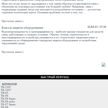
Мало кто из нас когда-то задумывался о том, каким образом осуществляется связь с
объектами на огромных расстояниях или большой глубине. Например, связь с
подводными лодками, когда они находятся в погружённом состоянии — достаточно
серьёзная техническая задача. Основная проблема состоит в том, что ...
Прочитать запись
|
22.03.15
|
17:31
Классы защиты оборудования
Водонепроницаемость и пылезащищённость - наиболее важные показатели для средств
связи, работающих в сложных условиях. Обычно степень герметичности и
влагозащищенности устройства указывается в его технических характеристиках и
оценивается по общепринятым стандартам защиты оборудования от воздействия
окружающей среды.
Прочитать запись
|
БЫСТРЫЙ ПЕРЕХОД
KENWOOD
TK-2107
TK-3107
TH-F5
TK-F6
TK-F6 Smart
TK-F6 turbo
TK-F7 Smart
TK-F8